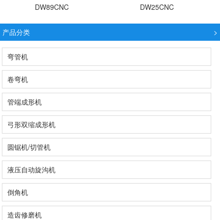
DW89CNC
DW25CNC
产品分类
>
弯管机
卷弯机
管端成形机
弓形双缩成形机
圆锯机/切管机
液压自动旋沟机
倒角机
造齿修磨机